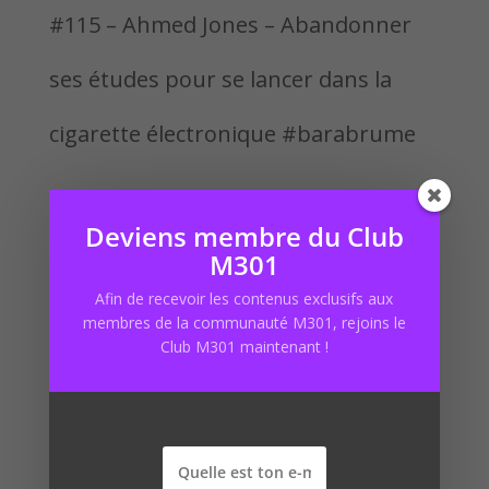
#115 – Ahmed Jones – Abandonner
ses études pour se lancer dans la
cigarette électronique #barabrume
#114 – Kevin Jourdan – Vendre et
Deviens membre du Club
acheter un site qui génère déjà du CA
M301
Afin de recevoir les contenus exclusifs aux
#dotmarket
membres de la communauté M301, rejoins le
Club M301 maintenant !
#113 – Olivier Duffez – Comment
créer un empire avec le SEO
#webrankinfo