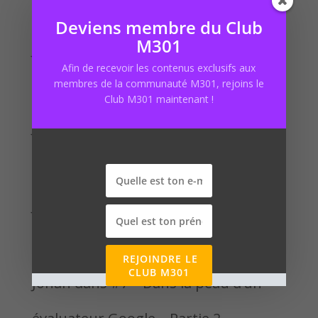
Commentaires récents
Deviens membre du Club
M301
Johan
dans
#73 – Le fichier robots.txt
Afin de recevoir les contenus exclusifs aux
en e-commerce
membres de la communauté M301, rejoins le
Club M301 maintenant !
Johan
dans
#98 – 92% d’avis clients en
e-commerce avec Séverin Sauzède
Johan
dans
#98 – 92% d’avis clients en
e-commerce avec Séverin Sauzède
REJOINDRE LE
CLUB M301
Johan
dans
#7 – Dans la peau d’un