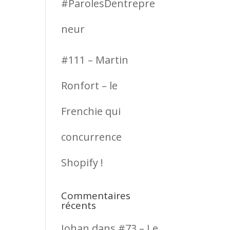
#ParolesDentrepre
neur
#111 – Martin
Ronfort – le
Frenchie qui
concurrence
Shopify !
Commentaires
récents
Johan
dans
#73 – Le