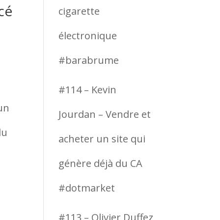
cé
cigarette
électronique
#barabrume
#114 – Kevin
 un
Jourdan – Vendre et
du
acheter un site qui
génère déjà du CA
#dotmarket
#113 – Olivier Duffez