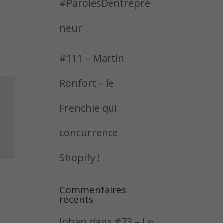
#ParolesDentrepre
neur
#111 – Martin
Ronfort – le
Frenchie qui
concurrence
Shopify !
Commentaires
récents
Johan
dans
#73 – Le