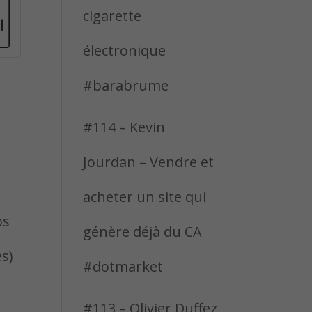
cigarette
électronique
#barabrume
#114 – Kevin
Jourdan – Vendre et
acheter un site qui
os
génère déjà du CA
es)
#dotmarket
#113 – Olivier Duffez