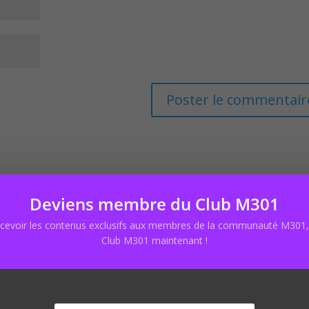
Deviens membre du Club M301
ecevoir les contenus exclusifs aux membres de la communauté M301, 
Club M301 maintenant !