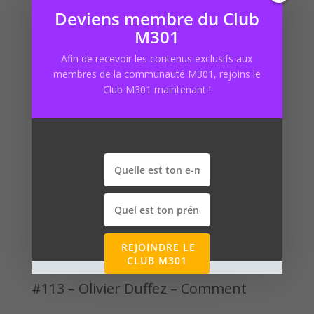
Deviens membre du Club
Articles récents
M301
Afin de recevoir les contenus exclusifs aux
#115 – Ahmed Jones – Abandonner
membres de la communauté M301, rejoins le
Club M301 maintenant !
ses études pour se lancer dans la
cigarette électronique #barabrume
#114 – Kevin Jourdan – Vendre et
acheter un site qui génère déjà du CA
#dotmarket
REJOINDRE LE
CLUB M301
#113 – Olivier Duffez – Comment