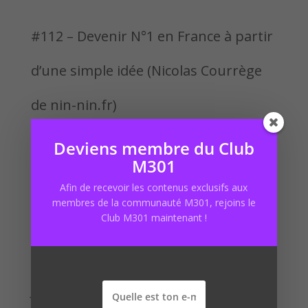
#112 – Devenir N°1 en France à partir
d’une simple idée (Nicolas Courrège
de nin-nin.fr)
#ParolesDentrepreneur
Deviens membre du Club
M301
#111 – Martin Ronfort – le Frenchie
Afin de recevoir les contenus exclusifs aux
membres de la communauté M301, rejoins le
qui concurrence Shopify !
Club M301 maintenant !
Commentaires récents
Johan
dans
#73 – Le fichier robots.txt