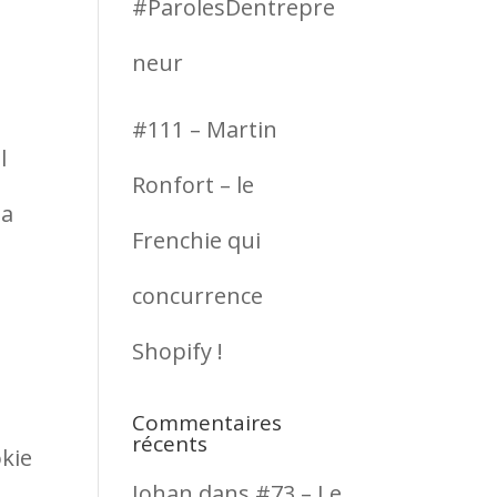
#ParolesDentrepre
neur
#111 – Martin
l
Ronfort – le
la
Frenchie qui
concurrence
Shopify !
Commentaires
récents
okie
Johan
dans
#73 – Le