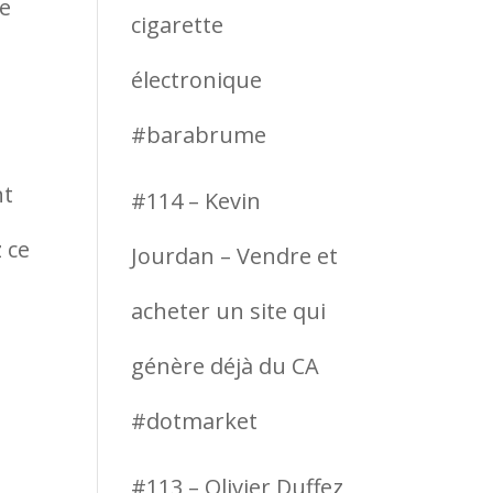
de
cigarette
électronique
#barabrume
nt
#114 – Kevin
 ce
Jourdan – Vendre et
acheter un site qui
génère déjà du CA
#dotmarket
#113 – Olivier Duffez