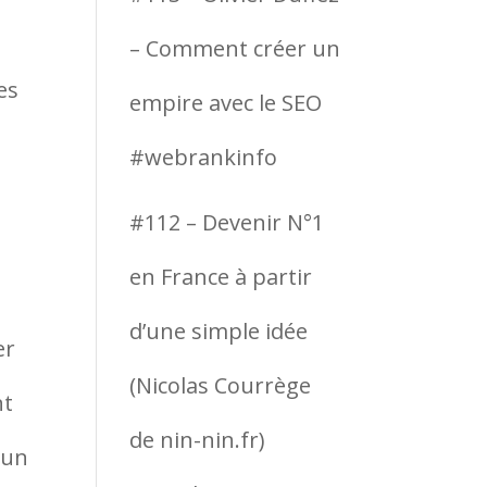
– Comment créer un
es
empire avec le SEO
b
#webrankinfo
#112 – Devenir N°1
en France à partir
d’une simple idée
er
(Nicolas Courrège
nt
de nin-nin.fr)
 un