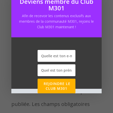
Deviens membre du Club
comme un pro » :
M301
https://marketing301.net/installer-
Afin de recevoir les contenus exclusifs aux
membres de la communauté M301, rejoins le
prestashop
Club M301 maintenant !
Poster le commentaire
REJOINDRE LE
CLUB M301
Votre adresse e-mail ne sera pas
publiée.
Les champs obligatoires