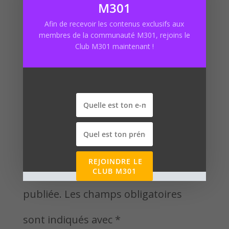
M301
https://marketing301.net/installer-
Afin de recevoir les contenus exclusifs aux
membres de la communauté M301, rejoins le
prestashop
Club M301 maintenant !
Poster le commentaire
REJOINDRE LE
Votre adresse e-mail ne sera pas
CLUB M301
publiée.
Les champs obligatoires
sont indiqués avec
*