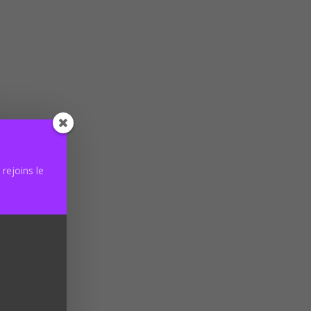
stashop
rejoins le
 avec
*