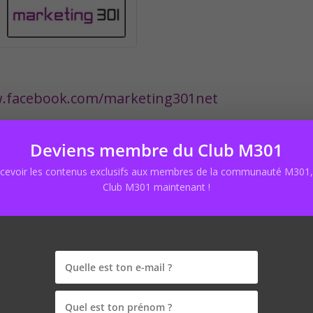
w.facebook.com/marketing301net
 pro :
https://marketing301.net/installer-pre
Deviens membre du Club M301
ecevoir les contenus exclusifs aux membres de la communauté M301, 
Club M301 maintenant !
publiée.
Les champs obligatoires sont indiqués