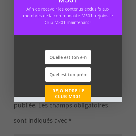
Afin de recevoir les contenus exclusifs aux
prestashop
membres de la communauté M301, rejoins le
Club M301 maintenant !
Poster le commentaire
Votre adresse e-mail ne sera pas
REJOINDRE LE
CLUB M301
publiée.
Les champs obligatoires
sont indiqués avec
*