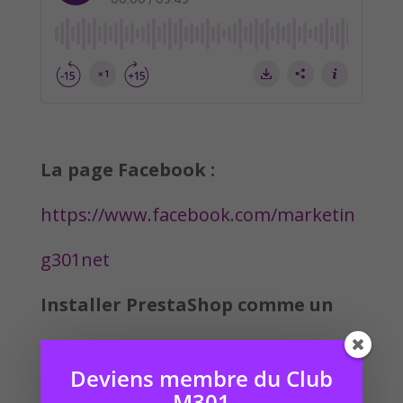
La page Facebook :
https://www.facebook.com/marketin
g301net
Installer PrestaShop comme un
pro :
Deviens membre du Club
https://marketing301.net/installer-
M301