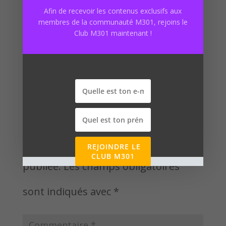
dessous 😉
Afin de recevoir les contenus exclusifs aux
membres de la communauté M301, rejoins le
Club M301 maintenant !
Poster le commentaire
Votre adresse e-mail ne sera pas
REJOINDRE LE
CLUB M301
publiée.
Les champs obligatoires
sont indiqués avec
*