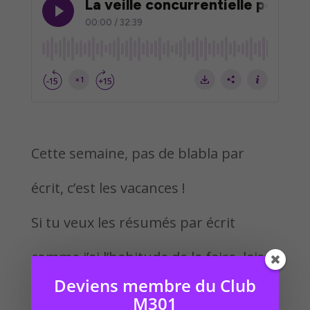
Cette semaine, pas de blabla par
écrit, c’est les vacances !
Si tu veux les résumés par écrit
comme j’ai l’habitude de la faire, laisse
Deviens membre du Club
moi un commentaire juste en
M301