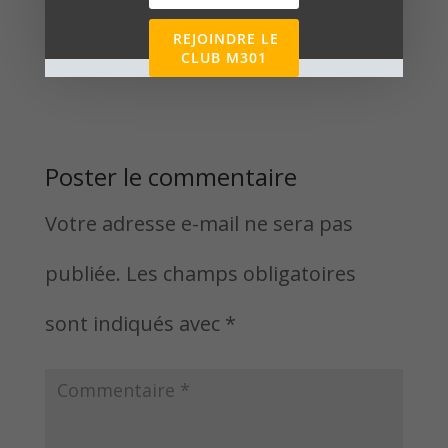
REJOINDRE LE
CLUB M301
Poster le commentaire
Votre adresse e-mail ne sera pas
publiée.
Les champs obligatoires
sont indiqués avec
*