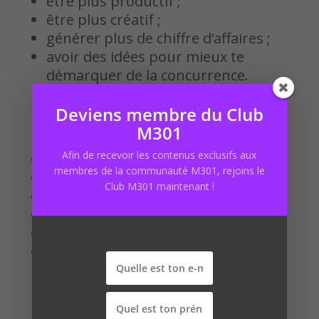
être plus productif ;
être plus créatif ;
générer plus de chiffre d’affaires ;
avoir des idées pour mieux te
démarquer de la concurrence.
Deviens membre du Club
Les ressources citées :
M301
Afin de recevoir les contenus exclusifs aux
Jass_life
membres de la communauté M301, rejoins le
Quantified Mind
Club M301 maintenant !
Ina
Futura Sciences
Kurzweil AI
La page Facebook