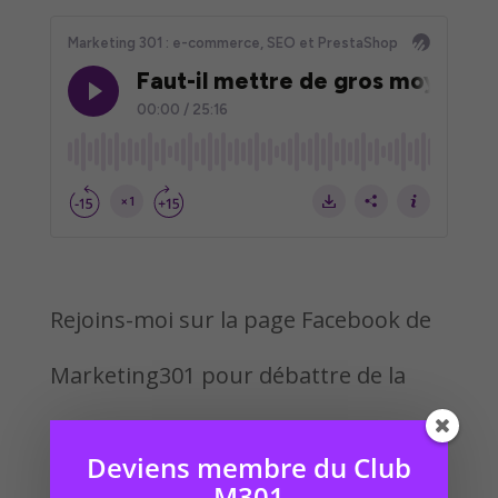
Rejoins-moi sur la page Facebook de
Marketing301 pour débattre de la
question du jour :
Deviens membre du Club
https://www.facebook.com/marketin
M301