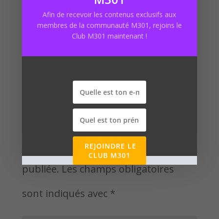
Afin de recevoir les contenus exclusifs aux
g301net
membres de la communauté M301, rejoins le
Club M301 maintenant !
Poster le commentaire
Votre adresse e-mail ne sera pas
REJOINDRE LE
CLUB M301
publiée.
Les champs obligatoires
sont indiqués avec
*