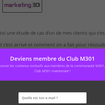
oi une étude de cas d’un de mes clients qui s’est
t c’est arrivé et comment on a fait pour résoud
Deviens membre du Club M301
hop comme un pro » :
https://marketing301.ne
ecevoir les contenus exclusifs aux membres de la communauté M301, 
Club M301 maintenant !