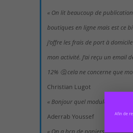
« On lit beaucoup de publication
boutiques en ligne mais est ce b
j’offre les frais de port à domic
mon activité. J’ai reçu un email
12% 🤔 cela ne concerne que moi
Christian Lugot
« Bonjour quel module utilisez v
Afin de r
Aderrab Youssef
« On a bcp de paniers abandonné