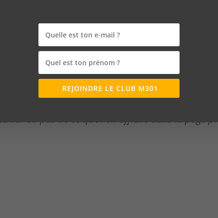
oordonnées? »
de mon site au backoffice presta ? »
REJOINDRE LE CLUB M301
écider ou pas de ce que l’on affiche dans la page p