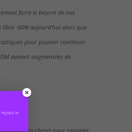
nement ferra le beurre de nos
e libre -90% aujourd’hui alors que
 drastiques pour pouvoir continuer
s PDM avaient augmentées de
rejoins le
( ou pas trop chere) pour rappeler