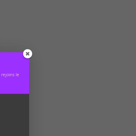
stashop
rejoins le
 avec
*