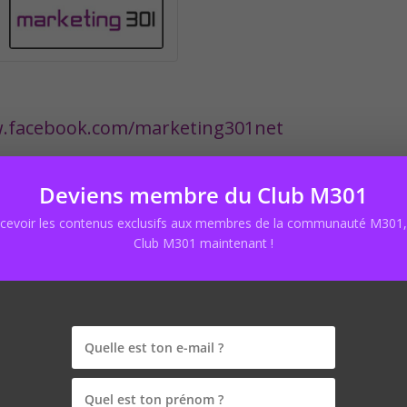
w.facebook.com/marketing301net
 pro :
https://marketing301.net/installer-pre
Deviens membre du Club M301
ecevoir les contenus exclusifs aux membres de la communauté M301, 
Club M301 maintenant !
publiée.
Les champs obligatoires sont indiqués