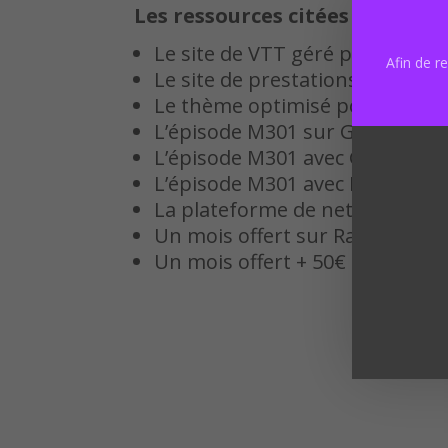
Les ressources citées dans l’ép
Le site de VTT géré par Nicolas
Afin de r
Le site de prestations de servic
Le thème optimisé pour Prest
L’épisode M301 sur Google EAT
L’épisode M301 avec Guillaume 
L’épisode M301 avec Laurent Bo
La plateforme de netlinking de 
Un mois offert sur Ranxplorer 
Un mois offert + 50€ sur Cocoly