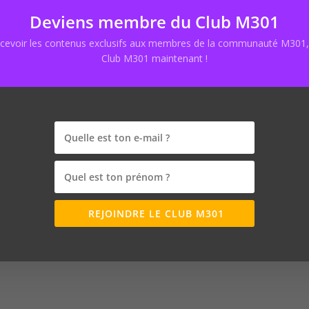
isode :
Deviens membre du Club M301
 :
vtt34.com
ecevoir les contenus exclusifs aux membres de la communauté M301, 
es de Nicolas :
creanico.fr
Club M301 maintenant !
aShop :
seo-presta.com
 :
marketing301.net/12
Batier :
marketing301.net/10
urrelly :
marketing301.net/33
Nicolas :
semjuice.com
:
https://ranxplorer.com/
ze :
https://cocolyze.com/fr/
REJOINDRE LE CLUB M301